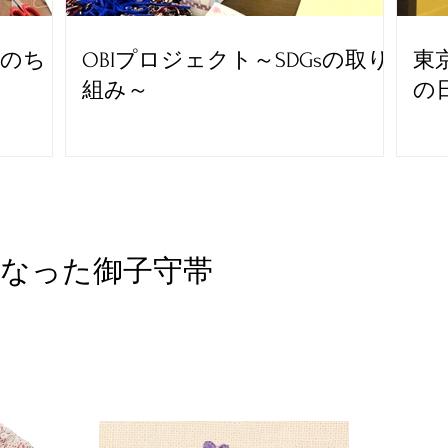
いのち
OBIプロジェクト～SDGsの取り
東
組み～
の
となった御子守帯