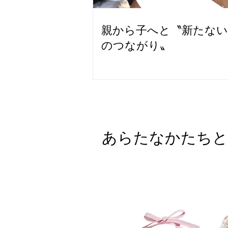
親から子へと〝新たな
のつながり〟
​あらたなかたち