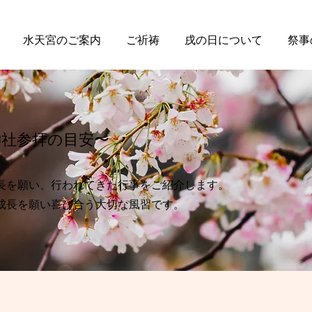
水天宮のご案内
ご祈祷
戌の日について
祭事
神社参拝の目安〜
長を願い、行われてきた行事をご紹介します。
成長を願い喜び合う大切な風習です。