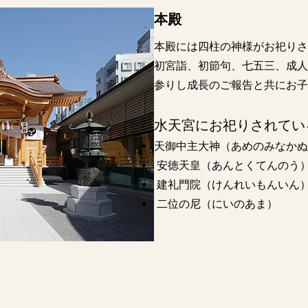
本殿
本殿には四柱の神様がお祀りさ
初宮詣、初節句、七五三、成人
参りし成長のご報告と共にお子
水天宮にお祀りされてい
天御中主大神（あめのみなかぬ
安徳天皇（あんとくてんのう
建礼門院（けんれいもんいん
二位の尼（にいのあま）