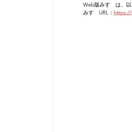
Web版みすゞは、以
みすゞURL：
https:/